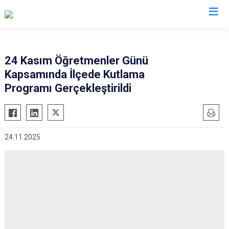
Bolu
24 Kasım Öğretmenler Günü
Kapsamında İlçede Kutlama
Dörtdivan
Programı Gerçekleştirildi
Gerede
Göynük
Kıbrıscık
24.11.2025
Mengen
Mudurnu
Seben
Yeniçağa