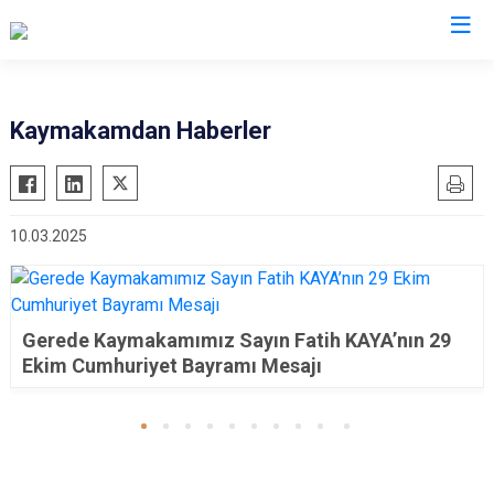
Bolu
Kaymakamdan Haberler
Dörtdivan
Gerede
10.03.2025
Göynük
Kıbrıscık
Mengen
Gerede Kaymakamımız Sayın Fatih KAYA’nın 29
Mudurnu
Ekim Cumhuriyet Bayramı Mesajı
Seben
Yeniçağa